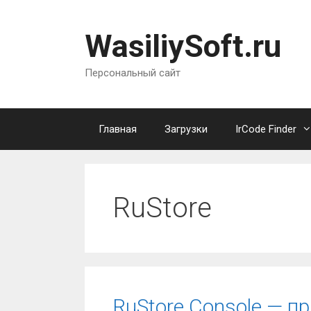
Перейти
к
WasiliySoft.ru
содержимому
Персональный сайт
Главная
Загрузки
IrCode Finder
RuStore
RuStore Console — п