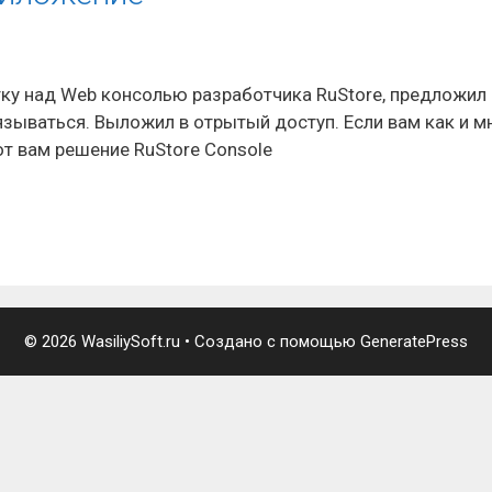
тку над Web консолью разработчика RuStore, предложил
связываться. Выложил в отрытый доступ. Если вам как и 
от вам решение RuStore Console
© 2026 WasiliySoft.ru
• Создано с помощью
GeneratePress